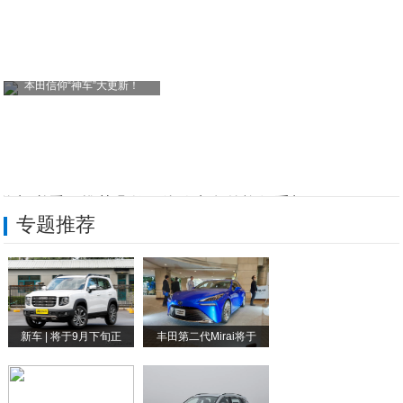
本田信仰“神车”大更新！
换机必看，推荐几款AI体验出色的旗舰手机
专题推荐
新年换机怎么选？如何精准挑选你的“本命旗
双车战略加速落地 ！广汽埃安AION N
洋宝出席郑翔洲2026开年演讲 分享“企
新车 | 将于9月下旬正
丰田第二代Mirai将于
“荷尔蒙霜SPA”现象观察 小众顶奢如何
眉山吴女士的轻奢新家，藏着席玛卫浴 10