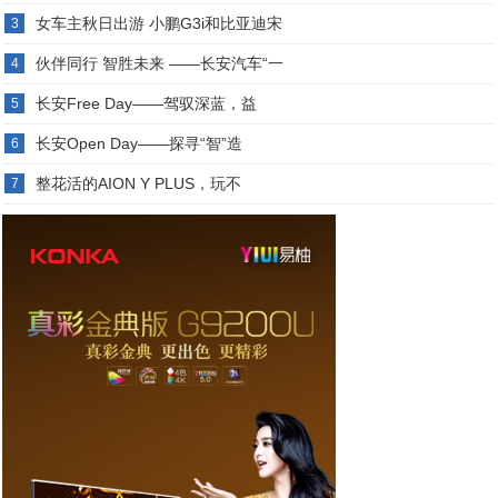
女车主秋日出游 小鹏G3i和比亚迪宋
3
伙伴同行 智胜未来 ——长安汽车“一
4
长安Free Day——驾驭深蓝，益
5
长安Open Day——探寻“智”造
6
整花活的AION Y PLUS，玩不
7