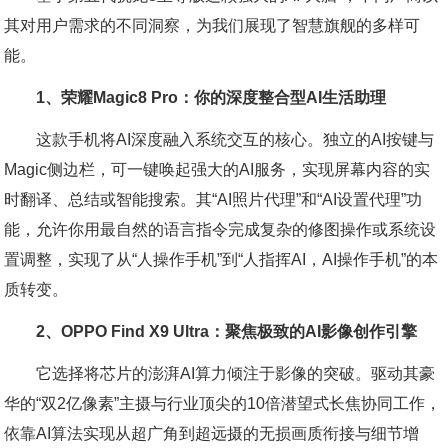
其对用户需求的不同洞察，为我们展现了智慧旗舰的多样可
能。
1、荣耀Magic8 Pro：你的深度整合型AI生活助理
这款手机将AI深度融入系统交互的核心。独立的AI按键与
Magic侧边栏，可一键唤起强大的AI服务，实现屏幕内容的实
时翻译、总结或智能搜索。其“AI照片代理”和“AI设置代理”功
能，允许你用最自然的语言指令完成复杂的修图操作或系统设
置调整，实现了从“人操作手机”到“人指挥AI，AI操作手机”的本
质转变。
2、OPPO Find X9 Ultra：聚焦极致的AI影像创作引擎
它选择将芯片的澎湃AI算力倾注于影像的突破。驱动其豪
华的“双2亿像素”主摄与行业顶尖的10倍潜望式长焦协同工作，
依靠AI算法实现从超广角到超远摄的无损画质衔接与细节增