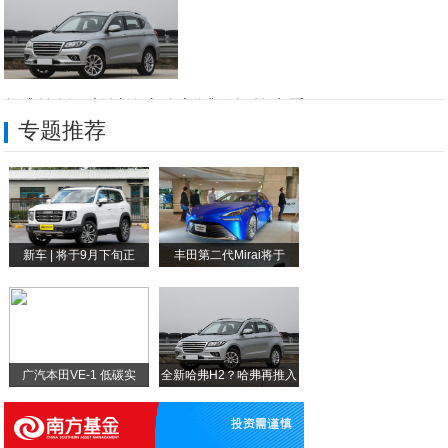
全新哈弗H2？哈弗再推入
全球首创！长城汽车全新试验场抢先看
专题推荐
这一年，长城汽车智能化整了哪些“新活儿”
过年的仪式感：给灵控球换上你选的那款表盘
《技术向善，温暖向前：长城汽车冰雪欢乐周
新车 | 将于9月下旬正
丰田第二代Mirai将于
车迷狂欢节！2025斯巴鲁粉丝嘉年华报名
国典重器 军工本色：北京越野护航抗战胜利
广汽本田VE-1 低碳实
全新哈弗H2？哈弗再推入