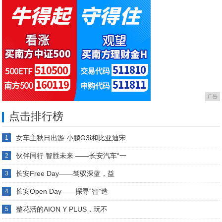
广告
点击排行榜
女车主秋日出游 小鹏G3i和比亚迪宋
1
伙伴同行 智胜未来 ——长安汽车“一
2
长安Free Day——驾驭深蓝，益
3
长安Open Day——探寻“智”造
4
整花活的AION Y PLUS，玩不
5