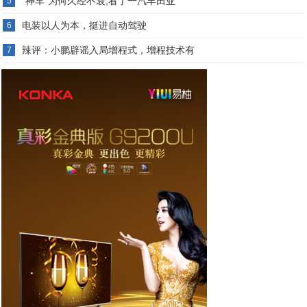
“神车”为何久经不衰,看了一汽丰田亚
5
电装以人为本，挺进自动驾驶
6
辣评：小鹏辟谣入局增程式，增程技术有
7