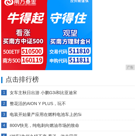
广告
点击排行榜
女车主秋日出游 小鹏G3i和比亚迪宋
1
整花活的AION Y PLUS，玩不
2
电装开始量产应用在燃料电池车上的Si
3
800V快充，纯电刺向燃油市场的致命
4