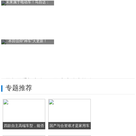
未来属于电动车！马自达：
本田信仰“神车”大更新！
锤子坚果手机直降200元 京东优惠抢购不
专题推荐
你看好罗永浩的锤子手机与周鸿祎的360手
游戏利器：这款手机电脑电视多平台的游戏手
北京太小，叫的专车司机竟然是个花粉
四款自主高端车型，能否
国产与合资谁才是家用车
老罗没白哽咽！锤子坚果Pro手机京东开抢
在
之