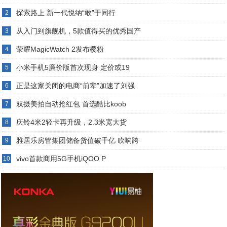
探索路上 新一代悦纳“敢”于同行
2
从入门到旗舰机，5款值得买的优秀国产
3
荣耀MagicWatch 2发布樱粉
4
小米手机5廉价版首次现身 定价或19
5
正是这家关闭的电商“前辈”加速了刘强
6
双摄美拍自动抢红包 首选酷比koob
7
庆铃4米2轻卡再升级，2.3米宽大货
8
雅居乐房管集团储备货值破千亿 吹响跨
9
vivo首款商用5G手机iQOO P
10