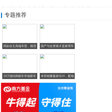
为了刺激中国大陆销量，苹果再出奇招水货苹
专题推荐
“军民鱼水情” 京东京车会为抗汛抢险救援
联想Z6青春版评测：千元之王，售价良心实
手机操作过程怎么录制视频进行分享？
四款自主高端车型，能否
国产与合资谁才是家用车
Windows 10 Build 142
在
之
大屏iPhone买它就对了，性能好，价格
20万级别B级车市场新车
本田销量最差SUV，配电