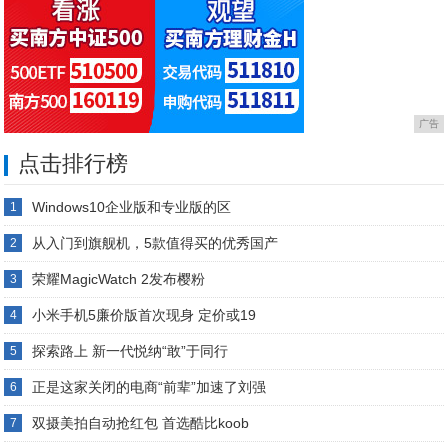
广告
点击排行榜
Windows10企业版和专业版的区
1
从入门到旗舰机，5款值得买的优秀国产
2
荣耀MagicWatch 2发布樱粉
3
小米手机5廉价版首次现身 定价或19
4
探索路上 新一代悦纳“敢”于同行
5
正是这家关闭的电商“前辈”加速了刘强
6
双摄美拍自动抢红包 首选酷比koob
7