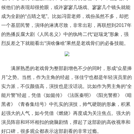
候他们的表现却很抢眼，或许寥寥几场戏、寥寥几个镜头就能
成为全剧的“点睛之笔”。比如冯雷老师，戏份虽然不多，却把
一个基层民警，演绎的淋漓尽致，非常出彩，再联想到2017年
的热播反腐大剧《人民名义》中的纨绔二代“赵瑞龙”形象，强
烈反差之下就能看出“演啥像啥”果然是老戏骨们的必备技能。
满屏熟悉的老戏骨为整部剧增色不少的同时，形成“众星捧
月”之势。当然，作为主角的经超，张佳宁也都是年轻演员里的
实力派，不仅颜值高，演技也是没话说。比如作为男主角的“全
能片警”经超，凭借《如懿传》《法医秦明》《阳光警察》《暗
黑者》《青春集结号》中扎实的演技，帅气硬朗的形象，积累
起强大的人气，如今凭借《燃烧》再度成为关注焦点。强大的
演员阵容和环环相扣的烧脑剧情，撑起了这部剧的高收视率和
好口碑，很多观众都表示这部剧看的非常过瘾。