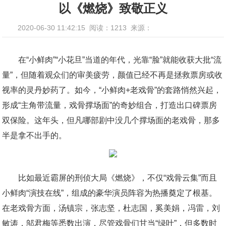
以《燃烧》致敬正义
2020-06-30 11:42:15
阅读：1213
来源：
在“小鲜肉”“小花旦”当道的年代，光靠“脸”就能收获大批“流
量”，但随着观众们的审美疲劳，颜值已经不再是拯救票房或收
视率的灵丹妙药了。如今，“小鲜肉+老戏骨”的套路悄然兴起，
形成“主角带流量，戏骨撑场面”的奇妙组合，打造出口碑票房
双保险。这年头，但凡哪部剧中没几个撑场面的老戏骨，那多
半是拿不出手的。
比如最近霸屏的刑侦大局《燃烧》，不仅“戏骨云集”而且
小鲜肉“演技在线”，组成的豪华演员阵容为热播奠定了根基。
在老戏骨方面，汤镇宗，张志坚，杜志国，奚美娟，冯雷，刘
敏涛，邬君梅等悉数出演，尽管戏骨们甘当“绿叶”，但多数时