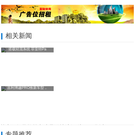
相关新闻
搭载轻混系统 菲亚特Pa
吉利博越PRO推新车型，
杜志国邬君梅等老戏骨激情演绎 统一石化以
专题推荐