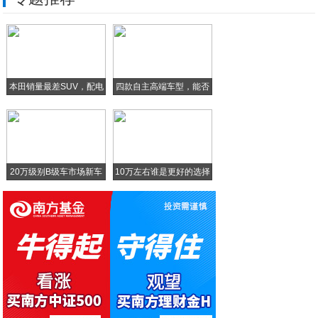
去年最受欢迎手机款式，苹果就占了前三名
颜值高又有安全感 新一代悦纳这样的男神还
拿到宝贵的新能源指标后，48小时内昂希诺
本田销量最差SUV，配电
四款自主高端车型，能否
「今日限免」iPhone今日五款好用软件
在
轻旗舰玩美更完美 一加手机X详细评测
20万级别B级车市场新车
10万左右谁是更好的选择