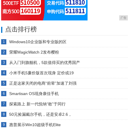
广告
点击排行榜
Windows10企业版和专业版的区
1
荣耀MagicWatch 2发布樱粉
2
从入门到旗舰机，5款值得买的优秀国产
3
小米手机5廉价版首次现身 定价或19
4
正是这家关闭的电商“前辈”加速了刘强
5
Smartisan OS现身康佳手机
6
探索路上 新一代悦纳“敢”于同行
7
50元捡漏戴尔手机，还是安卓2.6，
8
惠普展示Win10超级手机Elite
9