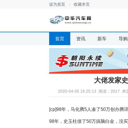
设为首页
收藏本页
首页
资讯
新车
导购
大佬发家
2020-04-05 16:25:13
阅读：2017
来
[cp]98年，马化腾5人凑了50万创办
98年，史玉柱借了50万搞脑白金，没