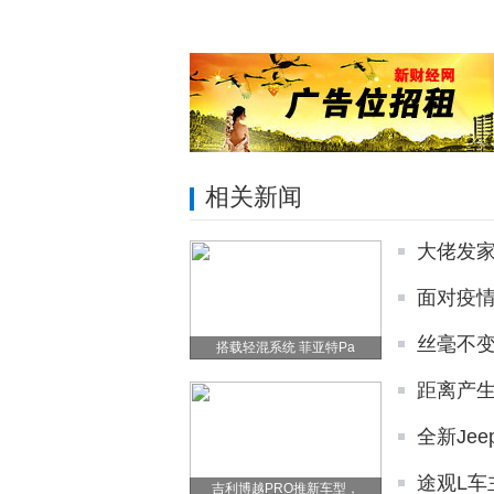
相关新闻
大佬发
面对疫
丝毫不变
搭载轻混系统 菲亚特Pa
距离产生
全新Je
途观L
吉利博越PRO推新车型，