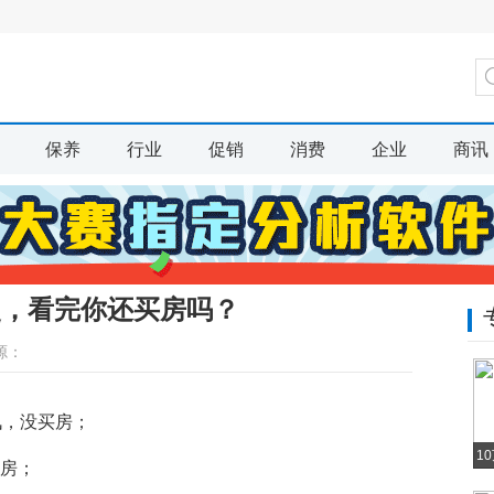
保养
行业
促销
消费
企业
商讯
史，看完你还买房吗？
源：
腾讯，没买房；
1
买房；