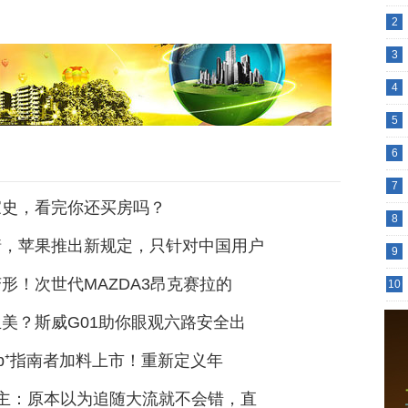
2
3
4
5
6
7
家史，看完你还买房吗？
8
情，苹果推出新规定，只针对中国用户
9
形！次世代MAZDA3昂克赛拉的
10
美？斯威G01助你眼观六路安全出
ep⁺指南者加料上市！重新定义年
车主：原本以为追随大流就不会错，直