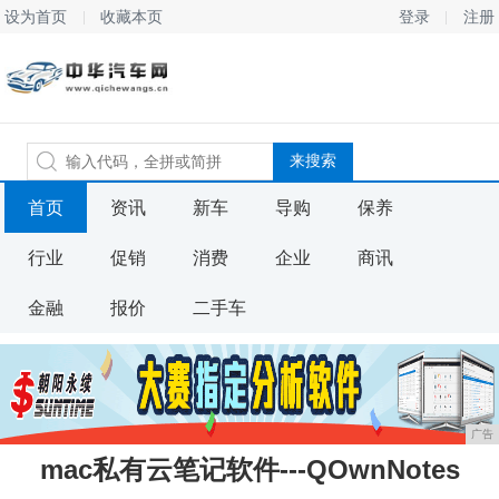
设为首页
收藏本页
登录
注册
首页
资讯
新车
导购
保养
行业
促销
消费
企业
商讯
金融
报价
二手车
广告
mac私有云笔记软件---QOwnNotes