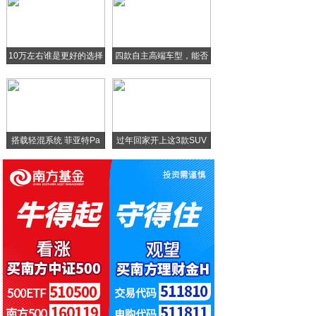
上汽通用的2019年：做最良心的车企，但
初见成效 2019年沃尔沃销量增长之后
10万左右谁是更好的选择
四款自主高端车型，能否
北汽新能源 EU5配置解析，标配行车记录
在
30万左右买电动车，国产Model3和蔚
搭载轻混系统 菲亚特Pa
过年回家开上这3款SUV